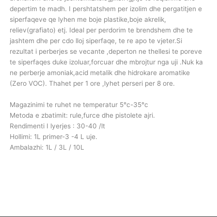
depertim te madh. I pershtatshem per izolim dhe pergatitjen e
siperfaqeve qe lyhen me boje plastike,boje akrelik,
reliev(grafiato) etj. Ideal per perdorim te brendshem dhe te
jashtem dhe per cdo lloj siperfaqe, te re apo te vjeter.Si
rezultat i perberjes se vecante ,deperton ne thellesi te poreve
te siperfaqes duke izoluar,forcuar dhe mbrojtur nga uji .Nuk ka
ne perberje amoniak,acid metalik dhe hidrokare aromatike
(Zero VOC). Thahet per 1 ore ,lyhet perseri per 8 ore.
Magazinimi te ruhet ne temperatur 5°c-35°c
Metoda e zbatimit: rule,furce dhe pistolete ajri.
Rendimenti I lyerjes : 30-40 /lt
Hollimi: 1L primer-3 -4 L uje.
Ambalazhi: 1L / 3L / 10L