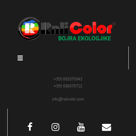
+355 692075043
+355 696076712
info@ralicolor.com