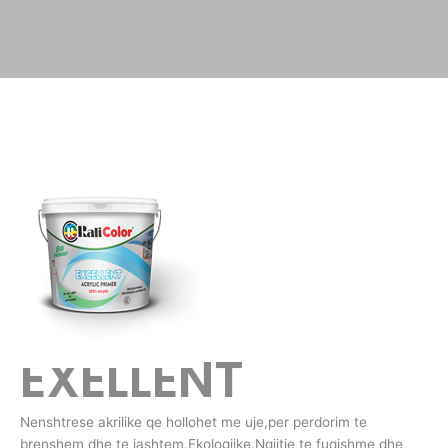
EXELLENT
Nenshtrese akrilike qe hollohet me uje,per perdorim te
brenshem dhe te jashtem.Ekologjike.Ngjitje te fuqishme dhe