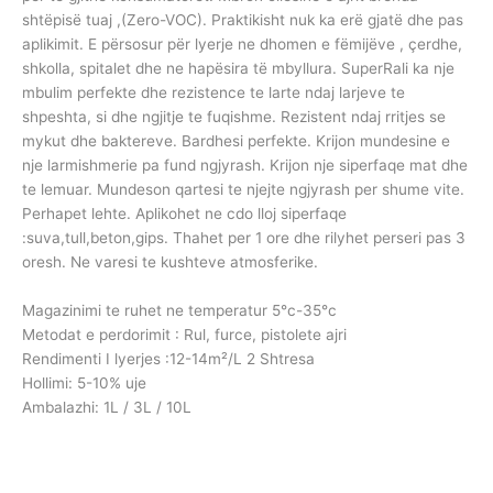
shtëpisë tuaj ,(Zero-VOC). Praktikisht nuk ka erë gjatë dhe pas
aplikimit. E përsosur për lyerje ne dhomen e fëmijëve , çerdhe,
shkolla, spitalet dhe ne hapësira të mbyllura. SuperRali ka nje
mbulim perfekte dhe rezistence te larte ndaj larjeve te
shpeshta, si dhe ngjitje te fuqishme. Rezistent ndaj rritjes se
mykut dhe baktereve. Bardhesi perfekte. Krijon mundesine e
nje larmishmerie pa fund ngjyrash. Krijon nje siperfaqe mat dhe
te lemuar. Mundeson qartesi te njejte ngjyrash per shume vite.
Perhapet lehte. Aplikohet ne cdo lloj siperfaqe
:suva,tull,beton,gips. Thahet per 1 ore dhe rilyhet perseri pas 3
oresh. Ne varesi te kushteve atmosferike.
Magazinimi te ruhet ne temperatur 5°c-35°c
Metodat e perdorimit : Rul, furce, pistolete ajri
Rendimenti I lyerjes :12-14m²/L 2 Shtresa
Hollimi: 5-10% uje
Ambalazhi: 1L / 3L / 10L