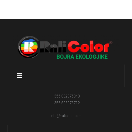
+355 692075043
+355 696076712
info@ralicolor.com