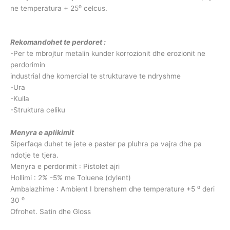
ne temperatura + 25⁰ celcus.
Rekomandohet te perdoret :
-Per te mbrojtur metalin kunder korrozionit dhe erozionit ne
perdorimin
industrial dhe komercial te strukturave te ndryshme
-Ura
-Kulla
-Struktura celiku
Menyra e aplikimit
Siperfaqa duhet te jete e paster pa pluhra pa vajra dhe pa
ndotje te tjera.
Menyra e perdorimit : Pistolet ajri
Hollimi : 2% -5% me Toluene (dylent)
Ambalazhime : Ambient I brenshem dhe temperature +5 ⁰ deri
30 ⁰
Ofrohet. Satin dhe Gloss