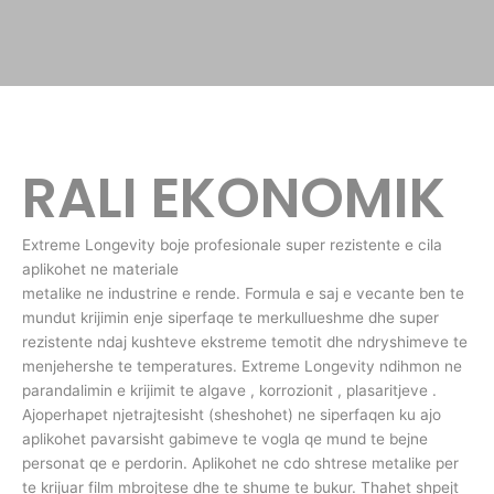
RALI EKONOMIK
Extreme Longevity boje profesionale super rezistente e cila
aplikohet ne materiale
metalike ne industrine e rende. Formula e saj e vecante ben te
mundut krijimin enje siperfaqe te merkullueshme dhe super
rezistente ndaj kushteve ekstreme temotit dhe ndryshimeve te
menjehershe te temperatures. Extreme Longevity ndihmon ne
parandalimin e krijimit te algave , korrozionit , plasaritjeve .
Ajoperhapet njetrajtesisht (sheshohet) ne siperfaqen ku ajo
aplikohet pavarsisht gabimeve te vogla qe mund te bejne
personat qe e perdorin. Aplikohet ne cdo shtrese metalike per
te krijuar film mbrojtese dhe te shume te bukur. Thahet shpejt