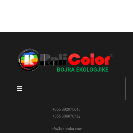
+355 692075043
+355 696076712
info@ralicolor.com