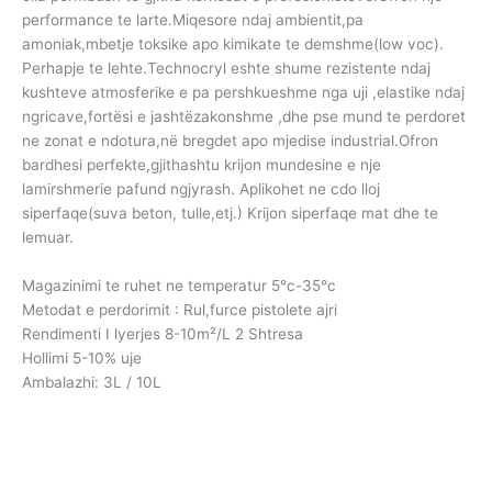
performance te larte.Miqesore ndaj ambientit,pa
amoniak,mbetje toksike apo kimikate te demshme(low voc).
Perhapje te lehte.Technocryl eshte shume rezistente ndaj
kushteve atmosferike e pa pershkueshme nga uji ,elastike ndaj
ngricave,fortësi e jashtëzakonshme ,dhe pse mund te perdoret
ne zonat e ndotura,në bregdet apo mjedise industrial.Ofron
bardhesi perfekte,gjithashtu krijon mundesine e nje
lamirshmerie pafund ngjyrash. Aplikohet ne cdo lloj
siperfaqe(suva beton, tulle,etj.) Krijon siperfaqe mat dhe te
lemuar.
Magazinimi te ruhet ne temperatur 5°c-35°c
Metodat e perdorimit : Rul,furce pistolete ajri
Rendimenti I lyerjes 8-10m²/L 2 Shtresa
Hollimi 5-10% uje
Ambalazhi: 3L / 10L