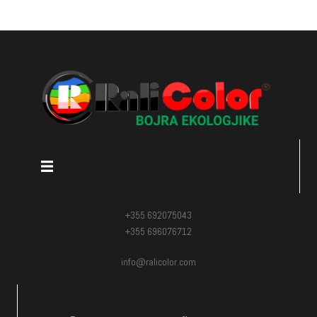
+355 692075043
+355 696076712
info@ralicolor.com