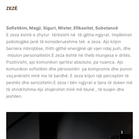
ZEZË
Sofistikim, Magji, Siguri, Mister, Efikasitet, Substancë
E zeza është e zhytur tërësisht në të gjitha ngjyrat. Implikimet
psikologjike janë të konsiderueshme tek e zeza. Ajo krijon
barriera mbrojtëse, thith gjithë energjinë që vjen ndaj jush, dhe
mbulon personalitetin.E zeza është në thelb mungesa e dritës.
Pozitivisht, ajo komunikon qartësi absolute, pa nuanca. Ajo
komunikon sofistikim dhe përsosmëri pa kompromis dhe punon
veçanërisht mirë me të bardhë. E zeza krijon një perceptim të
peshës dhe seriozitetin.E zeza i bën ngjyrat e tjera të duken më
të shndritshme.Ajo shqërohet mirë më blunë , të kuqen dhe
jeshilen.