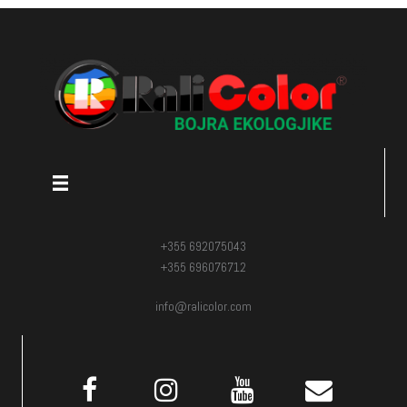
+355 692075043
+355 696076712
info@ralicolor.com