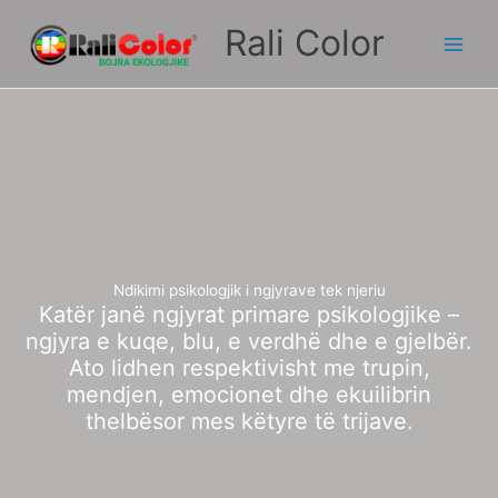
Skip
Rali Color
to
content
Ndikimi psikologjik i ngjyrave tek njeriu
Katër janë ngjyrat primare psikologjike –
ngjyra e kuqe, blu, e verdhë dhe e gjelbër.
Ato lidhen respektivisht me trupin,
mendjen, emocionet dhe ekuilibrin
thelbësor mes këtyre të trijave.