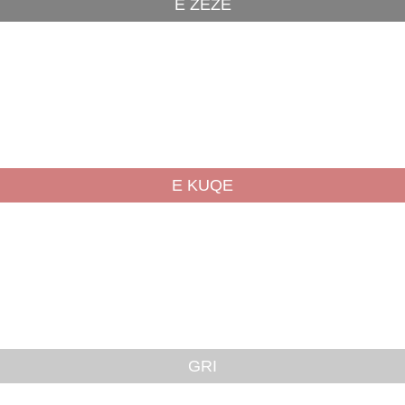
E ZEZË
E KUQE
GRI